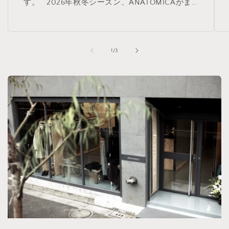
す。 2026年秋冬シーズン、ANATOMICAがま
ずご紹介するのは、 独自に開発したコットンギ
ャバジンを軸としたコレクションです。
の
1
/
3