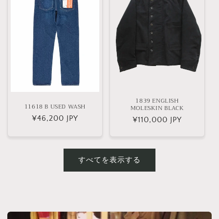
1839 ENGLISH
11618 B USED WASH
MOLESKIN BLACK
通
¥46,200 JPY
通
¥110,000 JPY
常
常
価
価
格
格
すべてを表示する