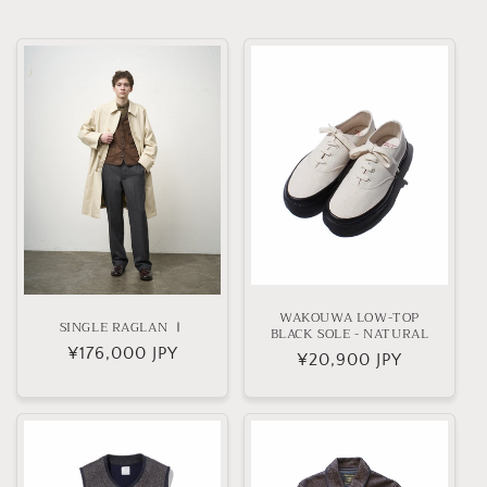
WAKOUWA LOW-TOP
SINGLE RAGLAN Ⅰ
BLACK SOLE - NATURAL
通
¥176,000 JPY
通
¥20,900 JPY
常
常
価
価
格
格