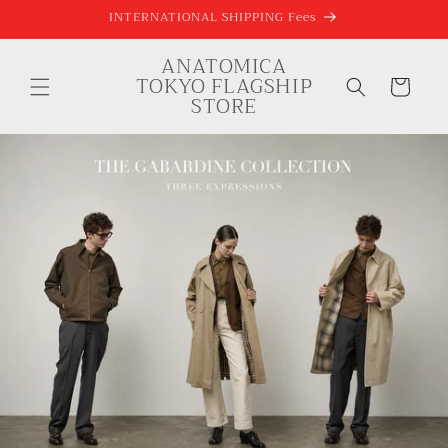
コンテ
INTERNATIONAL SHIPPING Fees
ンツに
進む
ANATOMICA
カ
TOKYO FLAGSHIP
ー
STORE
ト