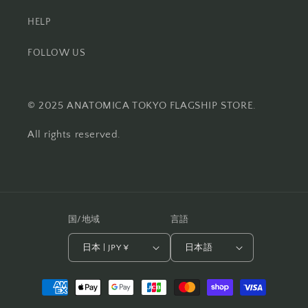
HELP
FOLLOW US
© 2025 ANATOMICA TOKYO FLAGSHIP STORE.
All rights reserved.
国/地域
言語
日本 | JPY ¥
日本語
決
済