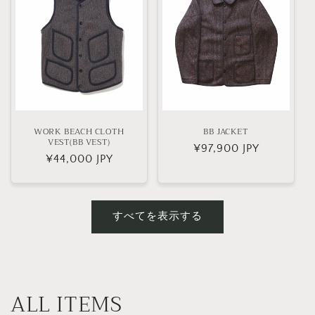
WORK BEACH CLOTH
BB JACKET
VEST(BB VEST)
通
¥97,900 JPY
通
¥44,000 JPY
常
常
価
価
格
格
すべてを表示する
ALL ITEMS