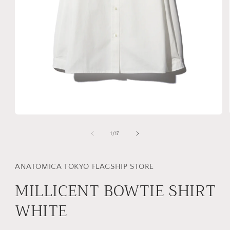
モ
ー
の
1
/
17
ダ
ル
で
メ
ANATOMICA TOKYO FLAGSHIP STORE
デ
MILLICENT BOWTIE SHIRT
ィ
ア
(1)
WHITE
を
開
く