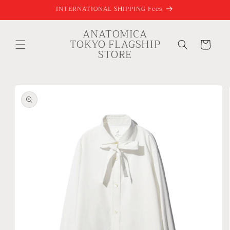
コンテ
INTERNATIONAL SHIPPING Fees
ンツに
進む
ANATOMICA
カ
TOKYO FLAGSHIP
ー
STORE
ト
商品情
報にス
キップ