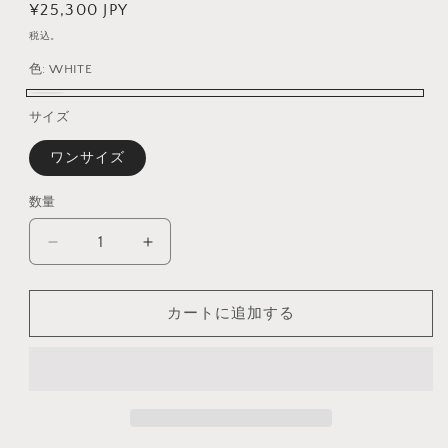
通
¥25,300 JPY
常
税込。
価
色:
WHITE
格
WHITE
サイズ
ワンサイズ
数量
数
量
MILLICENT
MILLICENT
BOWTIE
BOWTIE
SHIRT
SHIRT
WHITE
WHITE
カートに追加する
の
の
数
数
量
量
を
を
減
増