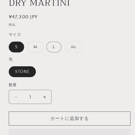
DRY MARTINI
を
開
く
通
¥47,300 JPY
常
税込。
価
サイズ
格
バ
バ
S
M
L
XL
リ
リ
エ
エ
ー
ー
色
シ
シ
ョ
ョ
STONE
ン
ン
は
は
売
売
り
り
数量
数
切
切
れ
れ
量
て
て
WAKOUWA
WAKOUWA
い
い
BOAT
BOAT
る
る
か
か
JACKET
JACKET
販
販
DRY
DRY
カートに追加する
売
売
で
で
MARTINI
MARTINI
き
き
の
ま
の
ま