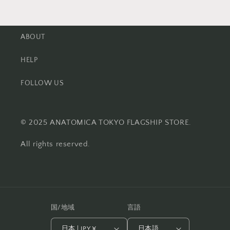
ABOUT
HELP
FOLLOW US
© 2025 ANATOMICA TOKYO FLAGSHIP STORE.
All rights reserved.
国/地域
言語
日本 | JPY ¥
日本語