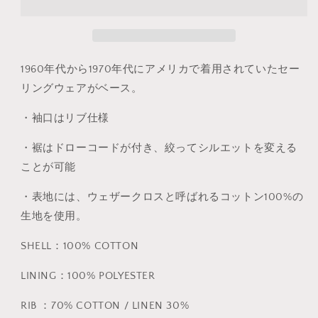
せ
せ
数
数
ん
ん
量
量
を
を
減
増
1960年代から1970年代にアメリカで着用されていたセー
ら
や
リングウェアがベース。
す
す
・袖口はリブ仕様
・裾はドローコードが付き、絞ってシルエットを変える
ことが可能
・表地には、ウェザークロスと呼ばれるコットン100%の
生地を使用。
SHELL：100% COTTON
LINING：100% POLYESTER
RIB ：70% COTTON / LINEN 30%