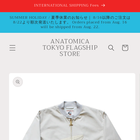
コンテ
INTERNATIONAL SHIPPING Fees
ンツに
進む
SUMMER HOLIDAY / 夏季休業のお知らせ｜ 8/16以降のご注文は
8/22より順次発送いたします。 Orders placed from Aug. 16
will be shipped from Aug. 22.
ANATOMICA
カ
TOKYO FLAGSHIP
ー
STORE
ト
商品情
報にス
キップ