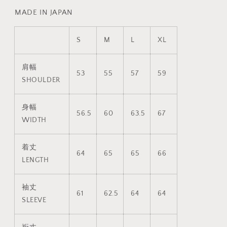
MADE IN JAPAN
S
M
L
XL
肩幅
53
55
57
59
SHOULDER
身幅
56.5
60
63.5
67
WIDTH
着丈
64
65
65
66
LENGTH
袖丈
61
62.5
64
64
SLEEVE