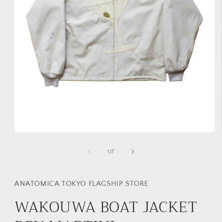
モ
ー
の
1
/
7
ダ
ル
で
メ
ANATOMICA TOKYO FLAGSHIP STORE
デ
WAKOUWA BOAT JACKET
ィ
ア
(1)