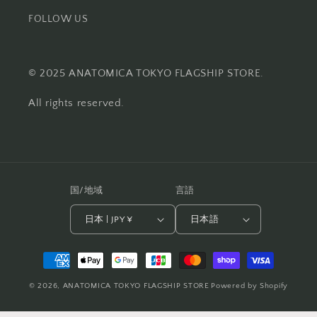
FOLLOW US
© 2025 ANATOMICA TOKYO FLAGSHIP STORE.
All rights reserved.
国/地域
言語
日本 | JPY ¥
日本語
決
済
© 2026,
ANATOMICA TOKYO FLAGSHIP STORE
Powered by Shopify
方
法