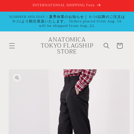
コンテ
INTERNATIONAL SHIPPING Fees
ンツに
進む
SUMMER HOLIDAY / 夏季休業のお知らせ｜ 8/16以降のご注文は
8/22より順次発送いたします。 Orders placed from Aug. 16
will be shipped from Aug. 22.
ANATOMICA
カ
TOKYO FLAGSHIP
ー
STORE
ト
商品情
報にス
キップ