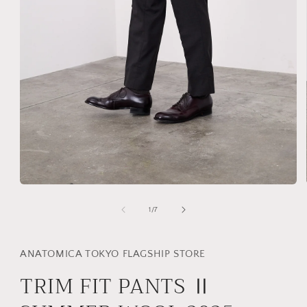
モ
ー
の
1
/
7
ダ
ル
で
メ
ANATOMICA TOKYO FLAGSHIP STORE
デ
TRIM FIT PANTS Ⅱ
ィ
ア
(1)