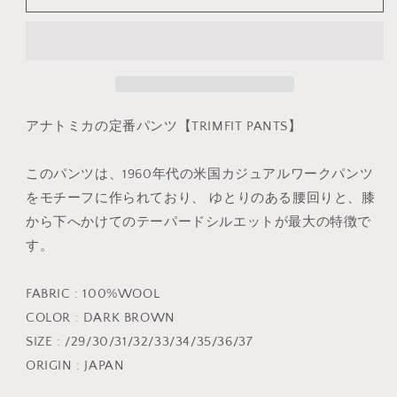
せ
せ
せ
で
SUMMER
SUMMER
ん
ん
ん
き
ま
WOOL
WOOL
せ
2025
2025
ん
の
の
数
数
量
量
アナトミカの定番パンツ【TRIMFIT PANTS】
を
を
減
増
このパンツは、1960年代の米国カジュアルワークパンツ
ら
や
す
す
をモチーフに作られており、 ゆとりのある腰回りと、膝
から下へかけてのテーパードシルエットが最大の特徴で
す。
FABRIC : 100%WOOL
COLOR : DARK BROWN
SIZE : /29/30/31/32/33/34/35/36/37
ORIGIN : JAPAN