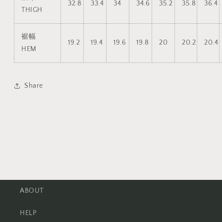
32.8
33.4
34
34.6
35.2
35.8
36.4
THIGH
裾幅
19.2
19.4
19.6
19.8
20
20.2
20.4
HEM
Share
ABOUT
HELP