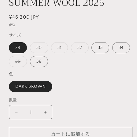
SUMMER WOOL 2025
を
開
く
通
¥46,200 JPY
常
税込。
価
サイズ
格
バ
バ
バ
29
30
31
32
33
34
リ
リ
リ
エ
エ
エ
ー
ー
ー
バ
35
36
シ
シ
シ
リ
ョ
ョ
ョ
エ
ン
ン
ン
ー
色
は
は
は
シ
売
売
売
ョ
り
り
り
DARK BROWN
ン
切
切
切
は
れ
れ
れ
売
て
て
て
り
数量
数
い
い
い
切
る
る
る
れ
量
か
か
か
て
TRIM
TRIM
販
販
販
い
売
売
売
FIT
FIT
る
で
で
で
か
PANTS
PANTS
き
き
き
販
ま
ま
ま
カートに追加する
Ⅱ
売
Ⅱ