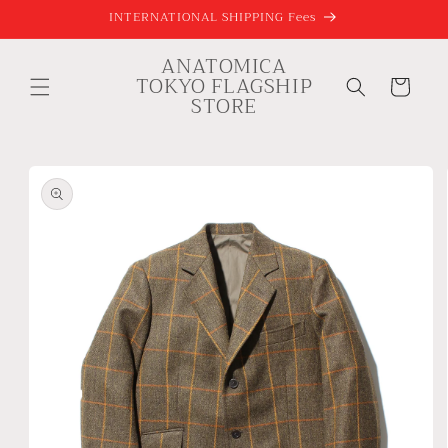
コンテ
INTERNATIONAL SHIPPING Fees
ンツに
進む
ANATOMICA
カ
TOKYO FLAGSHIP
ー
STORE
ト
商品情
報にス
キップ