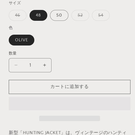
サイズ
格
バ
バ
バ
46
48
50
52
54
リ
リ
リ
エ
エ
エ
ー
ー
ー
色
シ
シ
シ
ョ
ョ
ョ
OLIVE
ン
ン
ン
は
は
は
売
売
売
り
り
り
数量
数
切
切
切
れ
れ
れ
量
て
て
て
HUNTING
HUNTING
い
い
い
JACKT
JACKT
る
る
る
か
か
か
の
の
販
販
販
カートに追加する
売
売
売
数
数
で
で
で
量
量
き
き
き
ま
ま
ま
を
を
せ
せ
せ
ん
ん
ん
減
増
ら
や
す
す
新型「HUNTING JACKET」は、ヴィンテージのハンティ