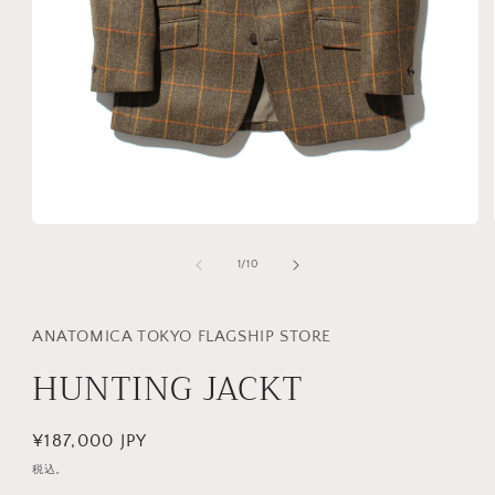
モ
ー
の
1
/
10
ダ
ル
で
メ
ANATOMICA TOKYO FLAGSHIP STORE
デ
HUNTING JACKT
ィ
ア
(1)
を
通
¥187,000 JPY
開
常
く
税込。
価