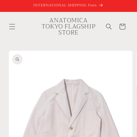
コンテ
INTERNATIONAL SHIPPING Fees
ンツに
進む
ANATOMICA
カ
TOKYO FLAGSHIP
ー
STORE
ト
商品情
報にス
キップ