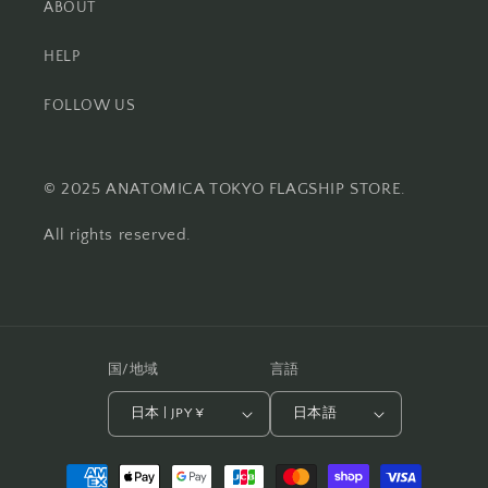
ABOUT
HELP
FOLLOW US
© 2025 ANATOMICA TOKYO FLAGSHIP STORE.
All rights reserved.
国/地域
言語
日本 | JPY ¥
日本語
決