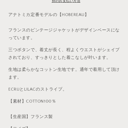
別のお支払い方法
き
ら
や
ま
せ
す
す
アナトミカ定番モデルの【HOBEREAU】
ん
フランスのビンテージジャケットがデザインベースにな
っています。
三つボタンで、着丈が長く、程よくウエストがシェイプ
されており、すっきりとした着こなしが叶います。
生地は柔らかなコットン
生地です。通年で着用して頂け
ます。
ECRUとLILACのストライプ。
【素材】
COTTON100％
【生産国】
フランス製