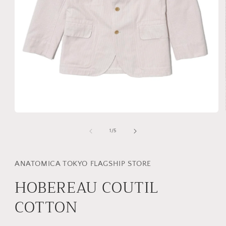
モ
ー
の
1
/
5
ダ
ル
で
メ
ANATOMICA TOKYO FLAGSHIP STORE
デ
HOBEREAU COUTIL
ィ
ア
(1)
COTTON
を
開
く