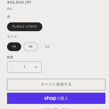
通
¥96,800 JPY
常
税込。
価
色
格
PURPLE STRIPE
サイズ
バ
44
46
52
リ
エ
ー
数量
数
シ
ョ
量
ン
HOBEREAU
HOBEREAU
は
COUTIL
COUTIL
売
り
COTTON
COTTON
切
れ
カートに追加する
の
の
て
数
数
い
る
量
量
か
販
を
を
売
減
増
で