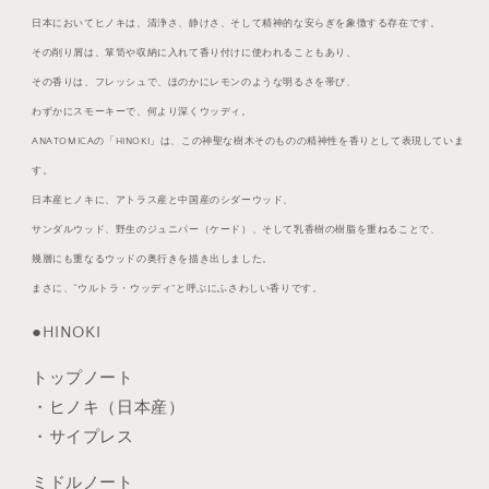
日本においてヒノキは、清浄さ、静けさ、そして精神的な安らぎを象徴する存在です。
その削り屑は、箪笥や収納に入れて香り付けに使われることもあり、
その香りは、
フレッシュで、ほのかにレモンのような明るさを帯び、
わずかにスモーキーで、何より深くウッディ。
ANATOMICAの「HINOKI」は、この神聖な樹木そのものの精神性を香りとして表現していま
す。
日本産ヒノキに、アトラス産と中国産のシダーウッド、
サンダルウッド、野生のジュニパー（ケード）、そして乳香樹の樹脂を重ねることで、
幾層にも重なるウッドの奥行きを描き出しました。
まさに、“ウルトラ・ウッディ”と呼ぶにふさわしい香りです。
●HINOKI
トップノート
・ヒノキ（日本産）
・サイプレス
ミドルノート