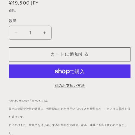
通
¥49,500 JPY
常
税込。
価
数量
数
格
量
EAU
EAU
DE
DE
PARFUM
PARFUM
HINOKI
HINOKI
カートに追加する
KARAMUSHI
KARAMUSHI
の
の
数
数
量
量
別のお支払い方法
を
を
減
増
ANATOMICAの「HINOKI」は、
ら
や
日本の寺院や神社の建築に、何世紀にもわたり用いられてきた神聖な木――ヒノキに着想を得
す
す
た香りです。
ヒノキはまた、檜風呂をはじめとする伝統的な浴槽や、家具・建具にも広く使われてきまし
た。