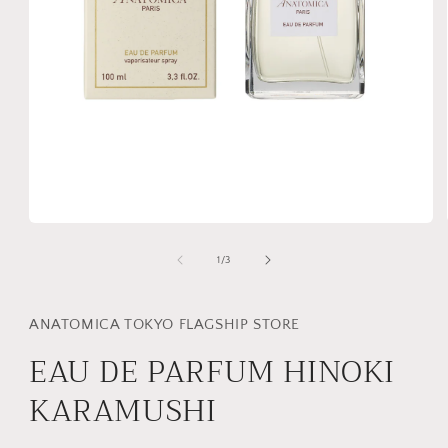
モ
ー
の
1
/
3
ダ
ル
で
メ
ANATOMICA TOKYO FLAGSHIP STORE
デ
EAU DE PARFUM HINOKI
ィ
ア
(1)
KARAMUSHI
を
開
く