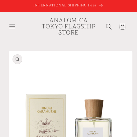
コンテ
INTERNATIONAL SHIPPING Fees
ンツに
進む
ANATOMICA
カ
TOKYO FLAGSHIP
ー
STORE
ト
商品情
報にス
キップ