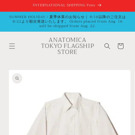
Vai
INTERNATIONAL SHIPPING Fees
direttamente
ai contenuti
SUMMER HOLIDAY / 夏季休業のお知らせ｜ 8/16以降のご注文は
8/22より順次発送いたします。 Orders placed from Aug. 16
will be shipped from Aug. 22.
ANATOMICA
TOKYO FLAGSHIP
Carrello
STORE
Passa alle
informazioni
sul
prodotto