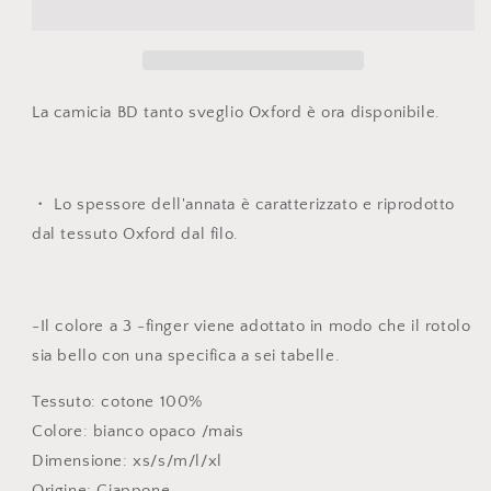
oxford
oxford
La camicia BD tanto sveglio Oxford è ora disponibile.
・ Lo spessore dell'annata è caratterizzato e riprodotto
dal tessuto Oxford dal filo.
-Il colore a 3 -finger viene adottato in modo che il rotolo
sia bello con una specifica a sei tabelle.
Tessuto: cotone 100%
Colore: bianco opaco /mais
Dimensione: xs/s/m/l/xl
Origine: Giappone