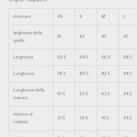
misurare
XS
S
M
L
larghezza delle
41
43
45
47
spalle
Larghezza
62.5
64.5
66.5
68.5
Lunghezza
78.5
80.5
82.5
84.5
Lunghezza della
61.5
62.5
63.5
64.5
manica
Intorno al
37.5
39.5
41.5
43.5
colletto