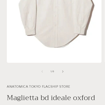
Apri
contenuti
multimediali
su
1
/
6
1
in
finestra
modale
ANATOMICA TOKYO FLAGSHIP STORE
Maglietta bd ideale oxford