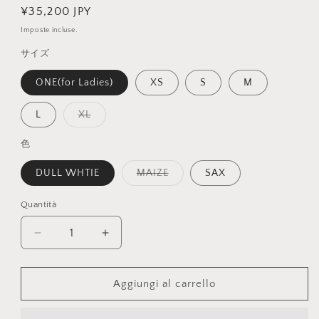
Prezzo
¥35,200 JPY
di
Imposte incluse.
listino
サイズ
ONE(for Ladies)
XS
S
M
Variante
L
XL
esaurita
o
non
色
disponibile
Variante
DULL WHTIE
MAIZE
SAX
esaurita
o
non
Quantità
Quantità
disponibile
Diminuisci
Aumenta
quantità
quantità
per
per
Maglietta
Maglietta
Aggiungi al carrello
bd
bd
ideale
ideale