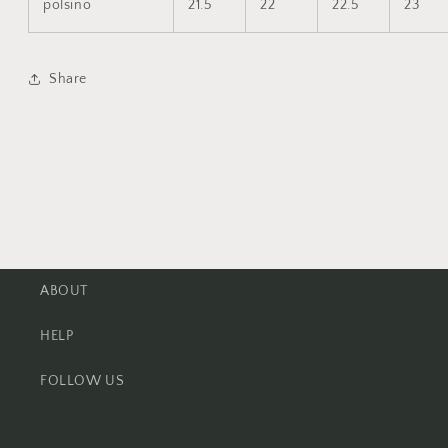
polsino
21.5
22
22.5
23
Share
ABOUT
HELP
FOLLOW US