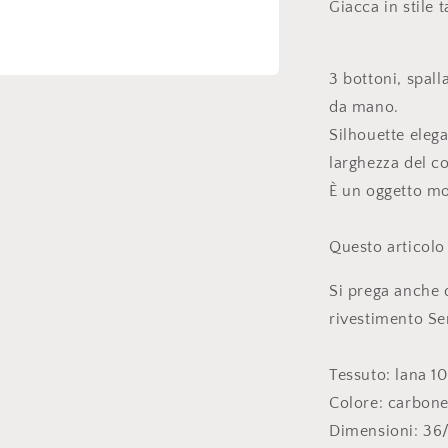
Giacca in stile
3 bottoni, spalla
da mano.
Silhouette eleg
larghezza del c
È un oggetto mo
Questo articolo
Si prega anche d
rivestimento Ser
Tessuto: lana 
Colore: carbon
Dimensioni: 36