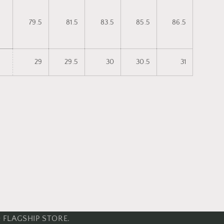
79.5
81.5
83.5
85.5
86.5
29
29.5
30
30.5
31
 FLAGSHIP STORE.