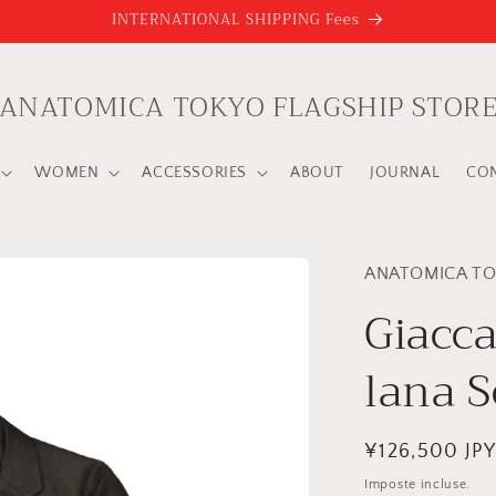
INTERNATIONAL SHIPPING Fees
ANATOMICA TOKYO FLAGSHIP STOR
WOMEN
ACCESSORIES
ABOUT
JOURNAL
CO
ANATOMICA TO
Giacca
lana 
Prezzo
¥126,500 JP
di
Imposte incluse.