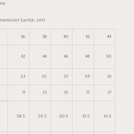
one
imensioni (unità: cm)
36
38
40
42
44
42
44
46
48
50
53
55
57
59
61
71
73
75
77
77
58.5
59.5
60.5
61.5
61.5