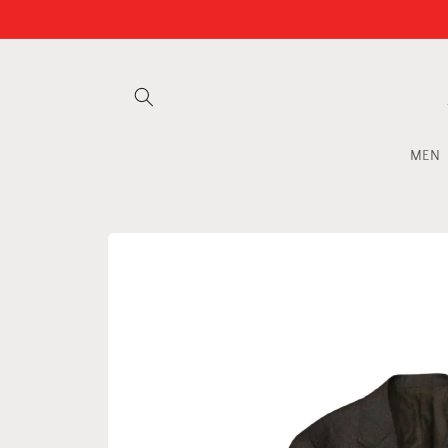
Vai
direttamente
ai contenuti
MEN
Passa alle
informazioni
sul
prodotto