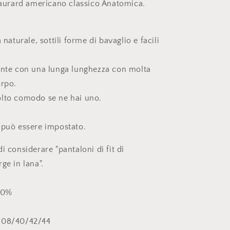
 taurard americano classico Anatomica.
 naturale, sottili forme di bavaglio e facili
ante con una lunga lunghezza con molta
orpo.
lto comodo se ne hai uno.
 può essere impostato.
i considerare "pantaloni di fit di
ge in lana".
100%
e
/08/40/42/44