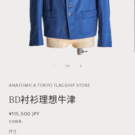
在
模
/
1
/
3
态
窗
口
ANATOMICA TOKYO FLAGSHIP STORE
中
打
BD衬衫理想牛津
开
媒
体
常
¥115,500 JPY
文
件
规
已含税费。
1
价
尺寸