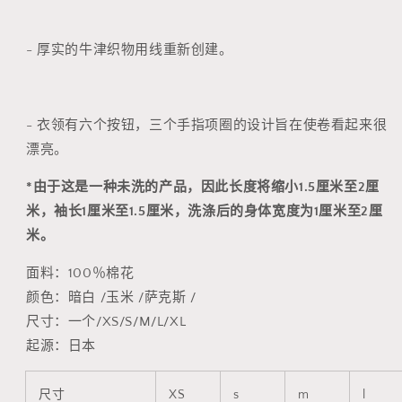
数
数
量
量
- 厚实的牛津织物用线重新创建。
- 衣领有六个按钮，三个手指项圈的设计旨在使卷看起来很
漂亮。
*由于这是一种未洗的产品，因此长度将缩小1.5厘米至2厘
米，袖长1厘米至1.5厘米，洗涤后的身体宽度为1厘米至2厘
米。
面料：100％棉花
颜色：暗白 /玉米 /萨克斯 /
尺寸：一个/XS/S/M/L/XL
起源：日本
尺寸
XS
s
m
l