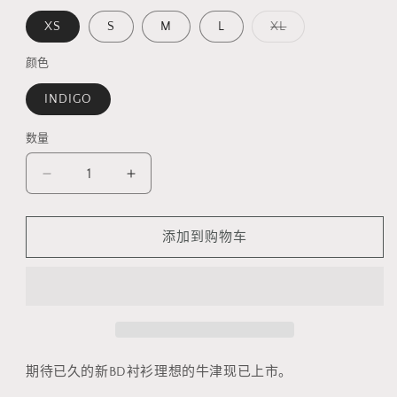
格
多
XS
S
M
L
XL
属
性
已
颜色
售
罄
INDIGO
或
不
可
用
数量
数
量
减
增
少
加
BD
BD
添加到购物车
衬
衬
衫
衫
理
理
想
想
牛
牛
津
津
期待已久的新BD衬衫理想的牛津现已上市。
的
的