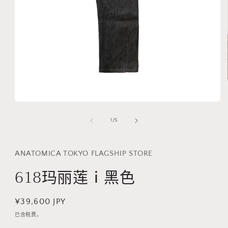
在
模
/
1
/
5
态
窗
口
ANATOMICA TOKYO FLAGSHIP STORE
中
打
618玛丽莲ⅰ黑色
开
媒
体
常
¥39,600 JPY
文
件
规
已含税费。
1
价