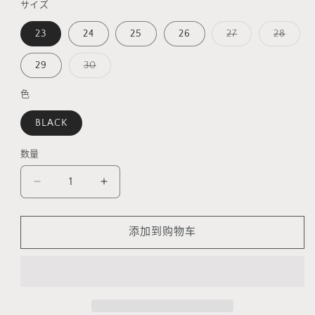
サイズ
格
多
多
23
24
25
26
27
28
属
属
性
性
已
已
多
29
30
售
售
属
罄
罄
性
或
或
已
色
不
不
售
可
可
罄
用
用
BLACK
或
不
可
用
数量
数
量
减
增
少
加
618
618
添加到购物车
玛
玛
丽
丽
莲
莲
ⅰ
ⅰ