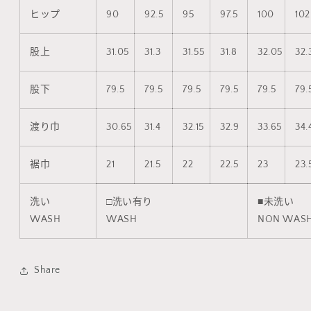
ヒップ
90
92.5
95
97.5
100
102
股上
31.05
31.3
31.55
31.8
32.05
32.
股下
79.5
79.5
79.5
79.5
79.5
79.
渡り巾
30.65
31.4
32.15
32.9
33.65
34.
裾巾
21
21.5
22
22.5
23
23.
洗い
□洗い有り
■未洗い
WASH
WASH
NON WAS
Share