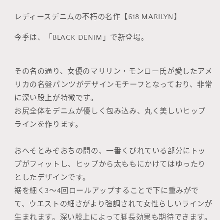
黑
黑
色
色
レディースデニムの不朽の名作【618 MARILYN】
的
的
今季は、「BLACK DENIM」で新登場。
数
数
量
量
その名の通り、女優のマリリン・モンロー氏が愛したアメ
リカの名盤パンツがデザインモチーフとなっており、非常
に深い股上が特徴です。
お尻全体をデニムが優しく包み込み、丸く美しいヒップ
ラインを作ります。
おへそとみぞおちの間の、一番くびれている部分にトッ
プがフィットし、ヒップから太ももにかけてはゆったり
としたデザインです。
裾を細く3〜4回ロールアップすることで下に重みがで
て、ウエストの細さがより強調されて女性らしいラインが
生まれます。深い股上によって脚長効果も期待できます。