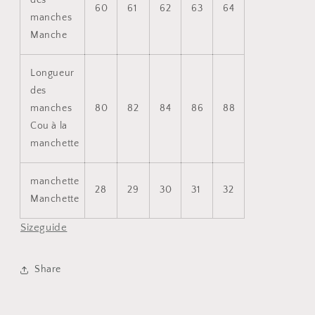
60
61
62
63
64
manches
Manche
Longueur
des
manches
80
82
84
86
88
Cou à la
manchette
manchette
28
29
30
31
32
Manchette
Sizeguide
Share