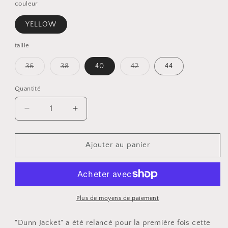
couleur
YELLOW
taille
Variante
Variante
Variante
36
38
40
42
44
épuisée
épuisée
épuisée
ou
ou
ou
indisponible
indisponible
indisponible
Quantité
Quantité
Réduire
Augmenter
la
la
quantité
quantité
de
de
Ajouter au panier
Veste
Veste
Dunn
Dunn
2024
2024
Plus de moyens de paiement
"Dunn Jacket" a été relancé pour la première fois cette