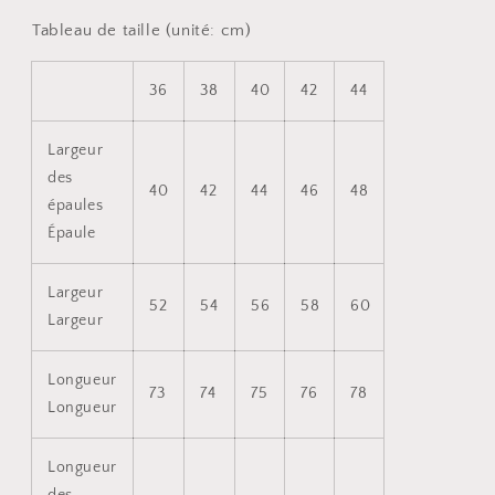
Tableau de taille (unité: cm)
36
38
40
42
44
Largeur
des
40
42
44
46
48
épaules
Épaule
Largeur
52
54
56
58
60
Largeur
Longueur
73
74
75
76
78
Longueur
Longueur
des