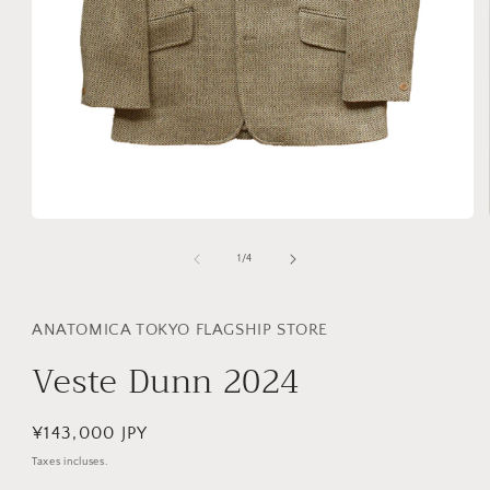
Ouvrir
le
média
de
1
/
4
1
dans
une
fenêtre
ANATOMICA TOKYO FLAGSHIP STORE
modale
Veste Dunn 2024
Prix
¥143,000 JPY
habituel
Taxes incluses.