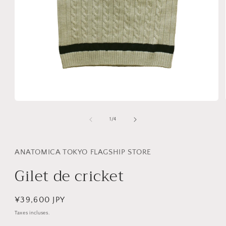
Ouvrir
le
média
de
1
/
4
1
dans
une
fenêtre
ANATOMICA TOKYO FLAGSHIP STORE
modale
Gilet de cricket
Prix
¥39,600 JPY
habituel
Taxes incluses.