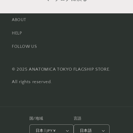
ABOUT
HELP
FOLLOW US
© 2025 ANATOMICA TOKYO FLAGSHIP STORE.
All rights reserved.
国/地域
言語
日本 | JPY ¥
日本語