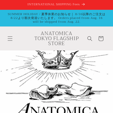
コンテ
INTERNATIONAL SHIPPING Fees
ンツに
進む
SUMMER HOLIDAY / 夏季休業のお知らせ｜ 8/16以降のご注文は
8/22より順次発送いたします。 Orders placed from Aug. 16
will be shipped from Aug. 22.
ANATOMICA
カ
TOKYO FLAGSHIP
ー
STORE
ト